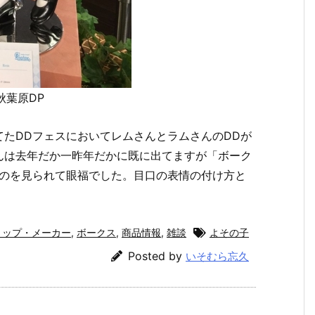
 秋葉原DP
れてたDDフェスにおいてレムさんとラムさんのDDが
んは去年だか一昨年だかに既に出てますが「ボーク
うのを見られて眼福でした。目口の表情の付け方と
ョップ・メーカー
,
ボークス
,
商品情報
,
雑談
よその子
Posted by
いそむら忘久