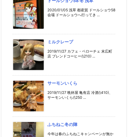
ドールショウ58 冬 浅草
2020/01/05 浅草 都産貿 ドールショウ58
会場 ドールショウへ行ってき ...
ミルクレープ
2019/11/27 カフェ・ベローチェ 末広町
店 ブレンドコーヒー(\210) ...
サーモンいくら
2019/11/27 晩杯屋 亀有店 冷酒(\410)、
サーモンいくら(\250 ...
ふちねこ冬の陣
今年は春のふちねこキャンペーンが無か