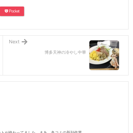
Pocket
Next
博多天神の冷やし中華
トが終わってました。まあ、冬コミの新刊作業 ...