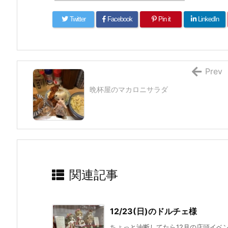
Twitter
Facebook
Pin it
LinkedIn
Prev
晩杯屋のマカロニサラダ
関連記事
12/23(日)のドルチェ様
ちょっと油断してたら12月の店頭イベン