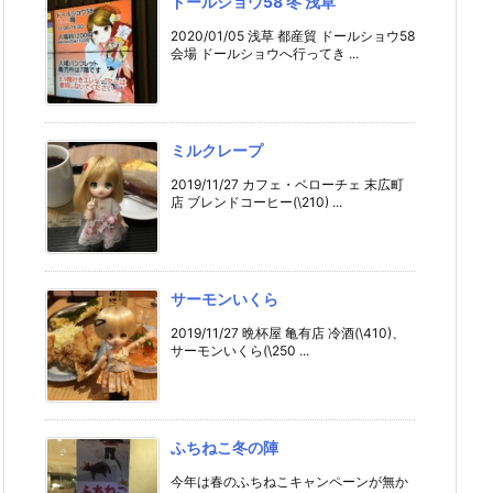
ドールショウ58 冬 浅草
2020/01/05 浅草 都産貿 ドールショウ58
会場 ドールショウへ行ってき ...
ミルクレープ
2019/11/27 カフェ・ベローチェ 末広町
店 ブレンドコーヒー(\210) ...
サーモンいくら
2019/11/27 晩杯屋 亀有店 冷酒(\410)、
サーモンいくら(\250 ...
ふちねこ冬の陣
今年は春のふちねこキャンペーンが無か