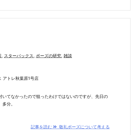
茶
,
スターバックス
,
ポーズの研究
,
雑談
クス アトレ秋葉原1号店
付いてなかったので狙ったわけではないのですが、先日の
、多分。
記事を読む
敬礼ポーズについて考える