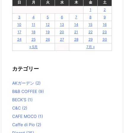
日
月
火
水
木
金
土
1
2
3
4
5
6
7
8
9
10
11
12
13
14
15
16
17
18
19
20
21
22
23
24
25
26
27
28
29
30
« 5月
7月 »
カテゴリー
AKガーデン
(2)
B&B COFFEE
(9)
BECK'S
(1)
C&C
(2)
CAFE MOCO
(1)
Caffe di Pio
(2)
D'cord
(25)