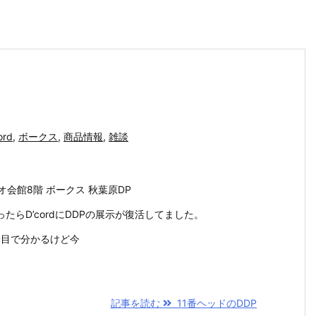
ord
,
ボークス
,
商品情報
,
雑談
ラジオ会館8階 ボークス 秋葉原DP
たらD’cordにDDPの展示が復活してました。
一目で分かるけど今
記事を読む
11番ヘッドのDDP