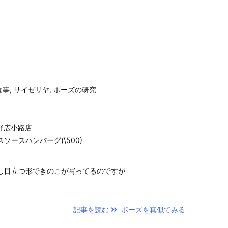
食事
,
サイゼリヤ
,
ポーズの研究
 上野広小路店
ソースハンバーグ(\500)
し目立つ形できのこが写ってるのですが
記事を読む
ポーズを真似てみる