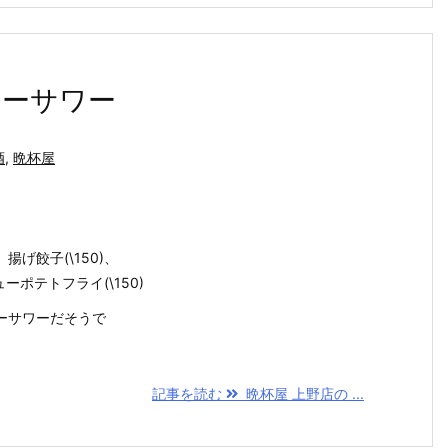
リーサワー
酒
,
晩杯屋
揚げ餃子(\150)、
ューポテトフライ(\150)
ーサワーだそうで
記事を読む
晩杯屋 上野店の ...