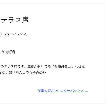
のテラス席
茶
,
スターバックス
クス 御徒町店
階のテラス席です。屋根が付いてる半分屋外みたいな仕様
まない限り雨の日でも快適に外
記事を読む
スターバックス ...