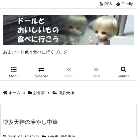
RSS
Feedly
あまむすと色々食べに行くブログ
Menu
Sidebar
Prev
Next
Search
ホーム
>
お食事
>
博多天神
博多天神の冷やし中華
2019-08-18 12:00
お食事
,
博多天神