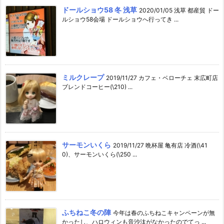
ドールショウ58 冬 浅草
2020/01/05 浅草 都産貿 ドー
ルショウ58会場 ドールショウへ行ってき ...
ミルクレープ
2019/11/27 カフェ・ベローチェ 末広町店
ブレンドコーヒー(\210) ...
サーモンいくら
2019/11/27 晩杯屋 亀有店 冷酒(\41
0)、サーモンいくら(\250 ...
ふちねこ冬の陣
今年は春のふちねこキャンペーンが無
かったし、ハロウィンも音沙汰がなかったのでてっ ...