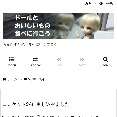
RSS
Feedly
あまむすと色々食べに行くブログ
Menu
Sidebar
Prev
Next
Search
ホーム
>
2018年1月
コミケット94に申し込みました
2018-01-31 00:00
2018-06-25 19:48
イベント
,
コミケ