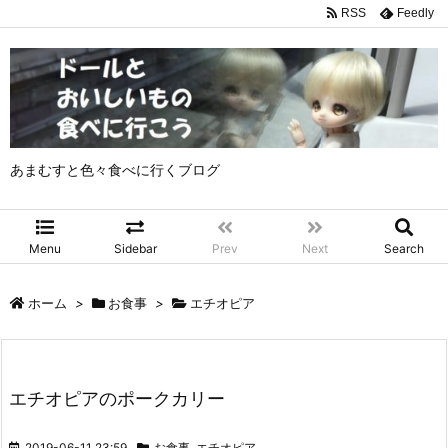
RSS
Feedly
あまむすと色々食べに行くブログ
Menu
Sidebar
Prev
Next
Search
ホーム
>
お食事
>
エチオピア
エチオピアのポークカリー
2019-06-11 23:59
お食事
,
エチオピア