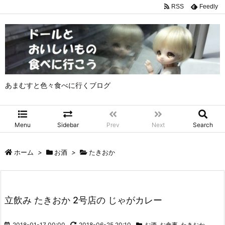
RSS
Feedly
あまむすと色々食べに行くブログ
Menu
Sidebar
Prev
Next
Search
ホーム
>
お酒
>
たきおか
立飲み たきおか 2号店の じゃがカレー
2018-01-17 00:00
2018-06-25 20:10
お酒
,
お食事
,
たきおか