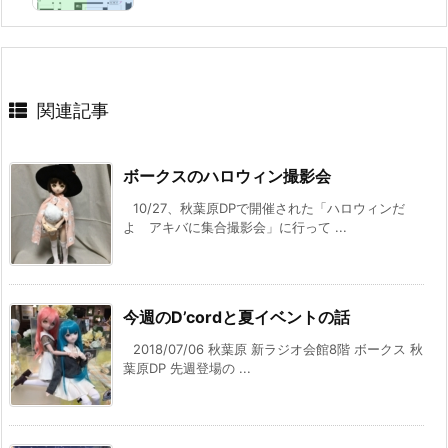
関連記事
ボークスのハロウィン撮影会
10/27、秋葉原DPで開催された「ハロウィンだ
よ アキバに集合撮影会」に行って ...
今週のD’cordと夏イベントの話
2018/07/06 秋葉原 新ラジオ会館8階 ボークス 秋
葉原DP 先週登場の ...