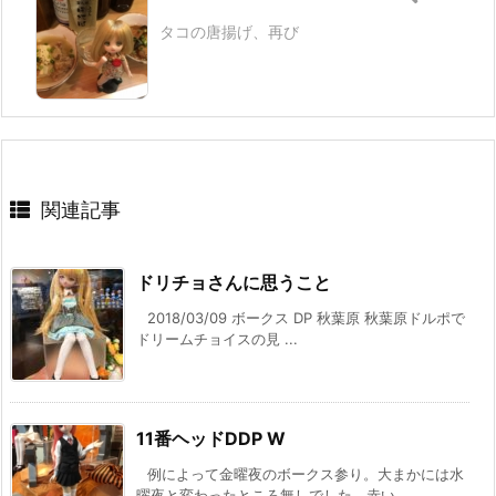
タコの唐揚げ、再び
関連記事
ドリチョさんに思うこと
2018/03/09 ボークス DP 秋葉原 秋葉原ドルポで
ドリームチョイスの見 ...
11番ヘッドDDP W
例によって金曜夜のボークス参り。大まかには水
曜夜と変わったところ無しでした。赤い ...