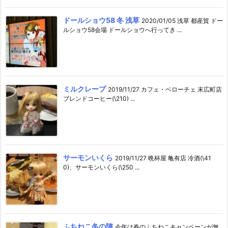
ドールショウ58 冬 浅草
2020/01/05 浅草 都産貿 ドー
ルショウ58会場 ドールショウへ行ってき ...
ミルクレープ
2019/11/27 カフェ・ベローチェ 末広町店
ブレンドコーヒー(\210) ...
サーモンいくら
2019/11/27 晩杯屋 亀有店 冷酒(\41
0)、サーモンいくら(\250 ...
ふちねこ冬の陣
今年は春のふちねこキャンペーンが無