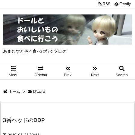
RSS
Feedly
あまむすと色々食べに行くブログ
Menu
Sidebar
Prev
Next
Search
ホーム
>
D'cord
3番ヘッドのDDP
2019-05-25 23:45