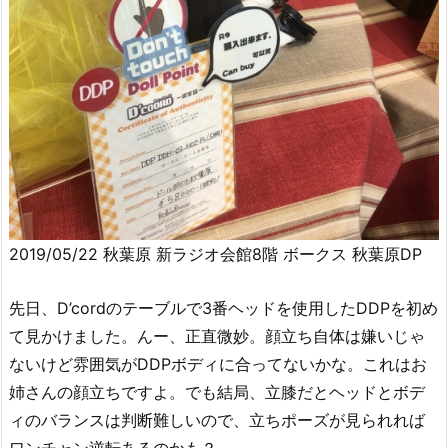
2019/05/22 秋葉原 新ラジオ会館8階 ボークス 秋葉原DP
先日、D’cordのテーブルで3番ヘッドを使用したDDPを初め
て見かけました。んー、正直微妙。顔立ち自体は嫌いじゃ
ないけど雰囲気がDDPボディに合ってないかな。これはお
姉さんの顔立ちですよ。でも結局、立膝だとヘッドとボデ
ィのバランスは判断難しいので、立ちポーズが見られれば
ワンチャン逆転あるのかも？