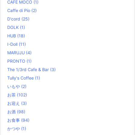
CAFE MOCO
(1)
Caffe di Pio
(2)
D'cord
(25)
DOLK
(1)
HUB
(18)
I-Doll
(11)
MARUJU
(4)
PRONTO
(1)
The 1/3rd Cafe & Bar
(3)
Tully's Coffee
(1)
いもや
(2)
お茶
(102)
お迎え
(3)
お酒
(98)
お食事
(94)
かつや
(1)