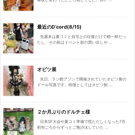
最近のD’cord(8/15)
先週末は夏コミと自宅との往復だけで精一杯だっ
たし、その前はイベント前の買い出しや ...
オビツ展
先日、ラジ館アゾンで開催されていたオビツ展の
ドール写真です。特徴としてはオビツ制 ...
２か月ぶりのドルチェ様
日本SF大会や夏コミ準備で慌ただしくなった7月
初旬ごろからずっとご無沙汰していた ...