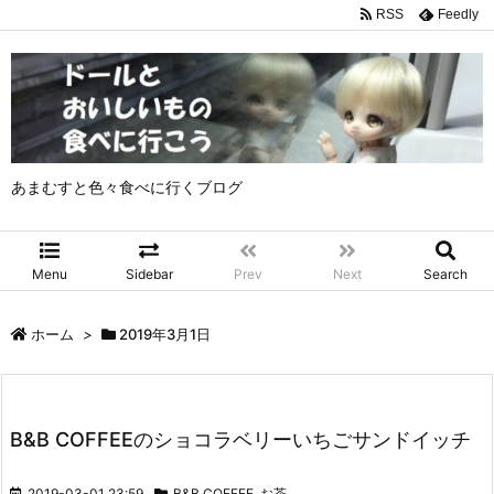
RSS
Feedly
あまむすと色々食べに行くブログ
Menu
Sidebar
Prev
Next
Search
ホーム
>
2019年3月1日
B&B COFFEEのショコラベリーいちごサンドイッチ
2019-03-01 23:59
B&B COFFEE
,
お茶