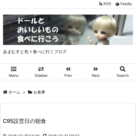
RSS
Feedly
あまむすと色々食べに行くブログ
Menu
Sidebar
Prev
Next
Search
ホーム
>
お食事
C95設営日の朝食
2018-12-29 04:30
2018-12-31 00:07