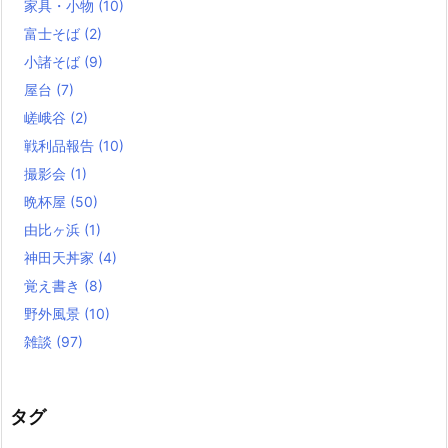
家具・小物
(10)
富士そば
(2)
小諸そば
(9)
屋台
(7)
嵯峨谷
(2)
戦利品報告
(10)
撮影会
(1)
晩杯屋
(50)
由比ヶ浜
(1)
神田天丼家
(4)
覚え書き
(8)
野外風景
(10)
雑談
(97)
タグ