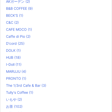
AKガーデン
(2)
B&B COFFEE
(9)
BECK'S
(1)
C&C
(2)
CAFE MOCO
(1)
Caffe di Pio
(2)
D'cord
(25)
DOLK
(1)
HUB
(18)
I-Doll
(11)
MARUJU
(4)
PRONTO
(1)
The 1/3rd Cafe & Bar
(3)
Tully's Coffee
(1)
いもや
(2)
お茶
(102)