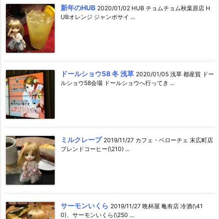
新年のHUB
2020/01/02 HUB チョムチョム秋葉原店 H
UBオレンジ ジャンボサイ ...
ドールショウ58 冬 浅草
2020/01/05 浅草 都産貿 ドー
ルショウ58会場 ドールショウへ行ってき ...
ミルクレープ
2019/11/27 カフェ・ベローチェ 末広町店
ブレンドコーヒー(\210) ...
サーモンいくら
2019/11/27 晩杯屋 亀有店 冷酒(\41
0)、サーモンいくら(\250 ...