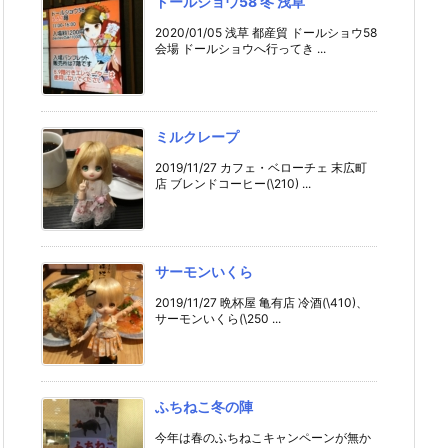
ドールショウ58 冬 浅草
2020/01/05 浅草 都産貿 ドールショウ58
会場 ドールショウへ行ってき ...
ミルクレープ
2019/11/27 カフェ・ベローチェ 末広町
店 ブレンドコーヒー(\210) ...
サーモンいくら
2019/11/27 晩杯屋 亀有店 冷酒(\410)、
サーモンいくら(\250 ...
ふちねこ冬の陣
今年は春のふちねこキャンペーンが無か