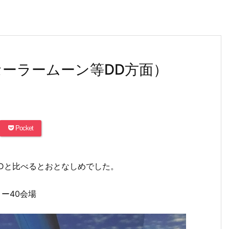
セーラームーン等DD方面）
Pocket
SDと比べるとおとなしめでした。
ィー40会場