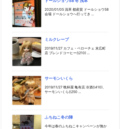
ドールショウ58 冬 浅草
2020/01/05 浅草 都産貿 ドールショウ58
会場 ドールショウへ行ってき ...
ミルクレープ
2019/11/27 カフェ・ベローチェ 末広町
店 ブレンドコーヒー(\210) ...
サーモンいくら
2019/11/27 晩杯屋 亀有店 冷酒(\410)、
サーモンいくら(\250 ...
ふちねこ冬の陣
今年は春のふちねこキャンペーンが無か