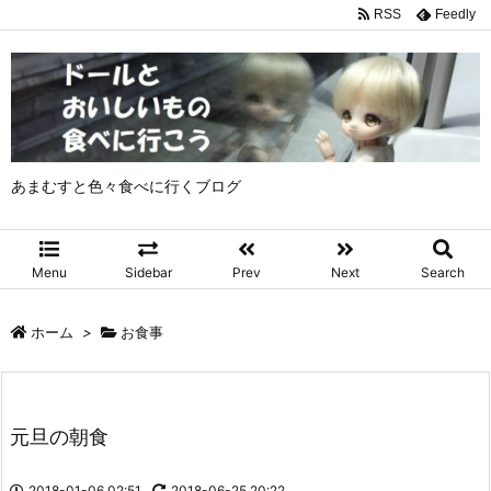
RSS
Feedly
あまむすと色々食べに行くブログ
Menu
Sidebar
Prev
Next
Search
ホーム
>
お食事
元旦の朝食
2018-01-06 02:51
2018-06-25 20:22