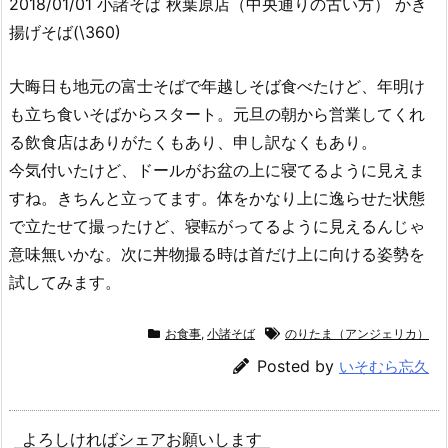
2018/01/01 小諸そば 秋葉原店（中央通りの古い方） かき
揚げそば(\360)
大晦日も地元の富士そばで年越しそば食べたけど、年明け
も立ち食いそばからスタート。元旦の朝から営業してくれ
る飲食店はありがたくもあり、申し訳なくもあり。
今気付いたけど、ドールがお盆の上に寝てるように見えま
すね。きちんと立ってます。体をかなり上に逸らせた状態
で立たせて撮ったけど、寝転がってるように見えるんじゃ
意味無いかな。次に丼物撮る時は首だけ上に向ける姿勢を
試してみます。
お食事
,
小諸そば
のりたま（アンジェリカ）
Posted by
いそむら忘久
よろしければシェアお願いします