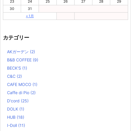
23
24
25
26
27
28
29
30
31
« 1月
カテゴリー
AKガーデン
(2)
B&B COFFEE
(9)
BECK'S
(1)
C&C
(2)
CAFE MOCO
(1)
Caffe di Pio
(2)
D'cord
(25)
DOLK
(1)
HUB
(18)
I-Doll
(11)